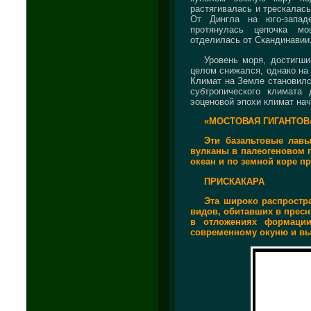
растягивалась и трескалас
От Дингла на юго-запад
протянулась цепочка мо
отделилась от Скандинавии
Уровень моря, достигши
целом снижался, однако на 
Климат на Земле становилс
субтропического климата
эоценовой эпохи климат нач
«МОСТОВАЯ ГИГАНТОВ
Эти базальтовые лав
вулканы в палеогеновом 
океан и по земной коре 
ПРИСКАКАРА
Эта широко распростр
видов, обитавших в пресн
в отложениях формации
современному окуню и выр