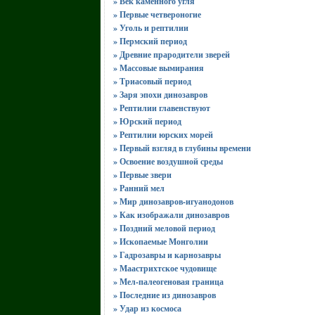
» Век каменного угля
» Первые четвероногие
» Уголь и рептилии
» Пермский период
» Древние прародители зверей
» Массовые вымирания
» Триасовый период
» Заря эпохи динозавров
» Рептилии главенствуют
» Юрский период
» Рептилии юрских морей
» Первый взгляд в глубины времени
» Освоение воздушной среды
» Первые звери
» Ранний мел
» Мир динозавров-игуанодонов
» Как изображали динозавров
» Поздний меловой период
» Ископаемые Монголии
» Гадрозавры и карнозавры
» Маастрихтское чудовище
» Мел-палеогеновая граница
» Последние из динозавров
» Удар из космоса