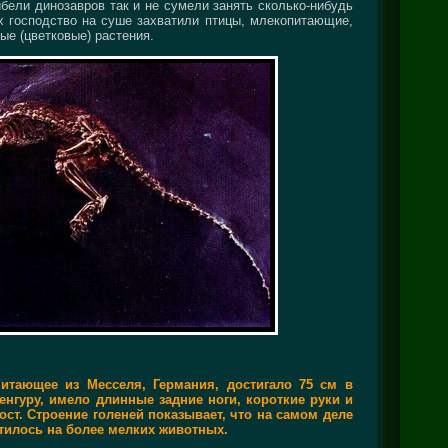
бели динозавров так и не сумели занять сколько-нибудь
х господство на суше захватили птицы, млекопитающие,
ые (цветковые) растения.
тающее из Месселя, Германия, достигало 75 см в
енгуру, имело длинные задние ноги, короткие руки и
ст. Строение голеней показывает, что на самом деле
отилось на более мелких животных.