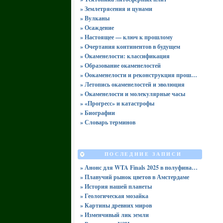
» Землетрясения и цунами
» Вулканы
» Осаждение
» Настоящее — ключ к прошлому
» Очертания континентов в будущем
» Окаменелости: классификация
» Образование окаменелостей
» Оокаменелости и реконструкция прошлого
» Летопись окаменелостей и эволюция
» Окаменелости и молекулярные часы
» «Прогресс» и катастрофы
» Биографии
» Словарь терминов
ПОСЛЕДНИЕ ЗАПИСИ
» Анонс для WTA Finals 2025 в полуфинале туров Женской теннисной ассоциации при участии Соболенко и Анисимовой
» Плавучий рынок цветов в Амстердаме
» История нашей планеты
» Геологическая мозайка
» Картины древних миров
» Изменчивый лик земли