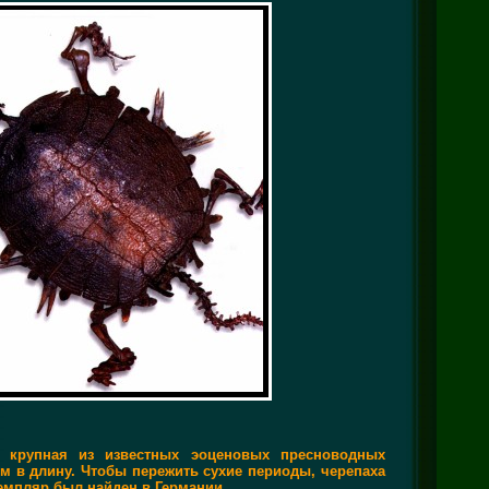
я крупная из известных эоценовых пресноводных
см в длину. Чтобы пережить сухие периоды, черепаха
земпляр был найден в Германии.