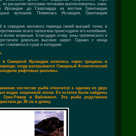
ь, из расщелин могучими потоками выплескивалась лава.
е Ирландии до Скергаарда на востоке Гренландии
щных вулканов. Появилась Исландия, Гренландия
.
й в середине мелового периода своей высшей точки, в
протяжении всего палеогена происходили его колебания.
я более влажным. Благодаря этому зоны тропического и
 достигали довольно высоких широт. Однако с конца
ал становиться суше и холоднее.
»
ы в Северной Ирландии излились через трещины и
периоде, когда раскрывался Северный Атлантический
проходили рифтовые разломы.
аненная костистая рыба относится к одному из двух
ых водах эоценовой эпохи. Ее остатки были найдены
 Грин-Ривер в Вайоминге. Эта рыба родственна
астала до 38 см в длину.