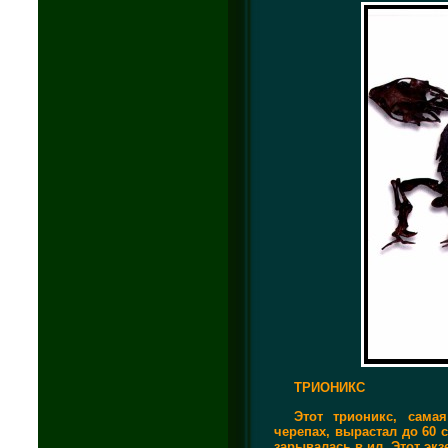
ТРИОНИКС
Этот трионикс, сама
черепах, вырастал до 60 
зарывалась в ил. Этот эк