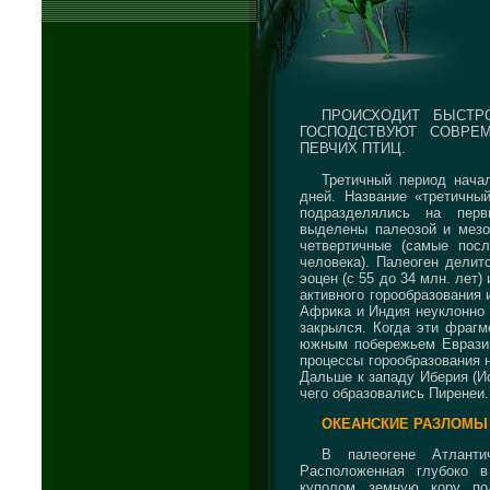
ПРОИСХОДИТ БЫСТР
ГОСПОДСТВУЮТ СОВРЕ
ПЕВЧИХ ПТИЦ.
Третичный период нача
дней. Название «третичны
подразделялись на перв
выделены палеозой и мезоз
четвертичные (самые пос
человека). Палеоген делитс
эоцен (с 55 до 34 млн. лет)
активного горообразования 
Африка и Индия неуклонно д
закрылся. Когда эти фрагм
южным побережьем Евразии
процессы горообразования 
Дальше к западу Иберия (И
чего образовались Пиренеи.
ОКЕАНСКИЕ РАЗЛОМЫ
В палеогене Атланти
Расположенная глубоко в
куполом земную кору по