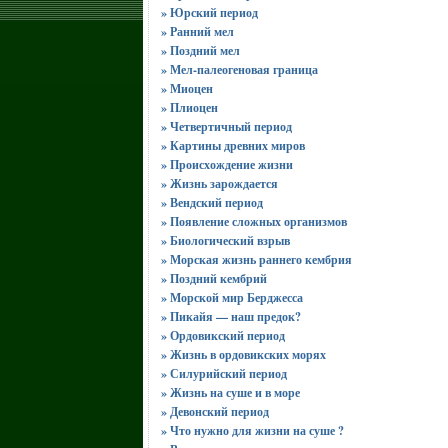
» Юрский период
» Ранний мел
» Поздний мел
» Мел-палеогеновая граница
» Миоцен
» Плиоцен
» Четвертичный период
» Картины древних миров
» Происхождение жизни
» Жизнь зарождается
» Вендский период
» Появление сложных организмов
» Биологический взрыв
» Морская жизнь раннего кембрия
» Поздний кембрий
» Морской мир Берджесса
» Пикайя — наш предок?
» Ордовикский период
» Жизнь в ордовикских морях
» Силурийский период
» Жизнь на суше и в море
» Девонский период
» Что нужно для жизни на суше ?