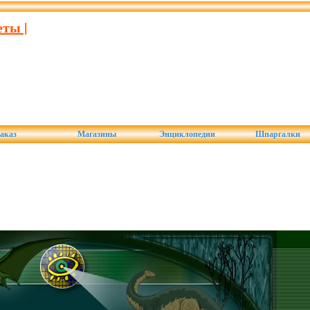
ты |
аказ
Магазины
Энциклопедии
Шпаргалки