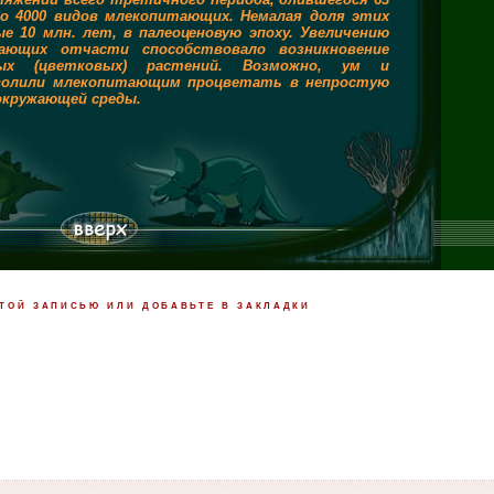
ло 4000 видов млекопитающих. Немалая доля этих
е 10 млн. лет, в палеоценовую эпоху. Увеличению
тающих отчасти способствовало возникновение
ых (цветковых) растений. Возможно, ум и
волили млекопитающим процветать в непростую
окружающей среды.
той записью или добавьте в закладки