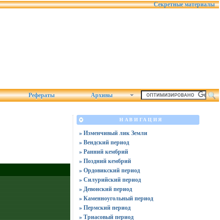
Секретные материалы
Рефераты
Архивы
НАВИГАЦИЯ
» Изменчивый лик Земли
» Вендский период
» Ранний кембрий
» Поздний кембрий
» Ордовикский период
» Силурийский период
» Девонский период
» Каменноугольный период
» Пермский период
» Триасовый период