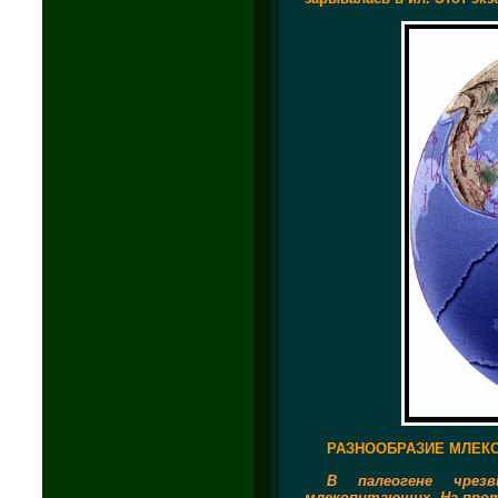
РАЗНООБРАЗИЕ МЛЕК
В палеогене чрезв
млекопитающих. На прот