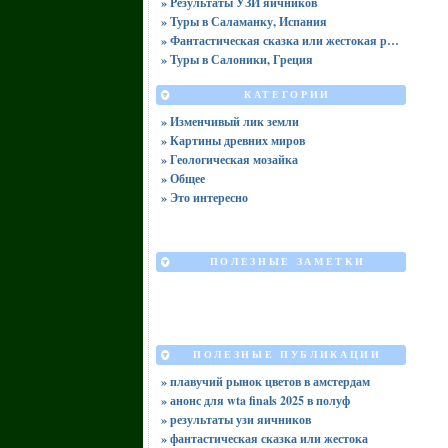
» Результаты УЗИ яичников
» Туры в Саламанку, Испания
» Фантастическая сказка или жестокая реальность?
» Туры в Салоники, Греция
КАТЕГОРИИ
» Изменчивый лик земли
» Картины древних миров
» Геологическая мозайка
» Общее
» Это интересно
ПОЛЕЗНЫЕ ЗАМЕТКИ
ПОЛЕЗНЫЕ ПУБЛИКАЦИИ
» плавучий рынок цветов в амстердам
» анонс для wta finals 2025 в полуф
» результаты узи яичников
» фантастическая сказка или жестока