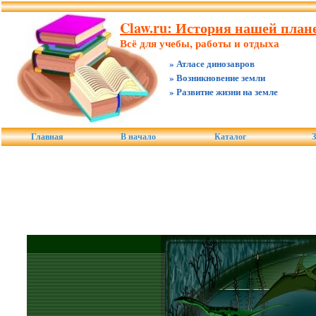
Claw.ru: История нашей плане
Всё для учебы, работы и отдыха
» Атласе динозавров
» Возникновение земли
» Развитие жизни на земле
Главная
В начало
Каталог
З