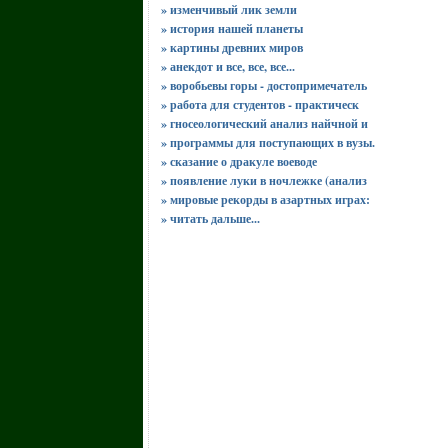
» изменчивый лик земли
» история нашей планеты
» картины древних миров
» анекдот и все, все, все...
» воробьевы горы - достопримечатель
» работа для студентов - практическ
» гносеологический анализ найчной и
» программы для поступающих в вузы.
» сказание о дракуле воеводе
» появление луки в ночлежке (анализ
» мировые рекорды в азартных играх:
»
читать дальше...