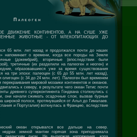
Палеоген
ОЕ ДВИЖЕНИЕ КОНТИНЕНТОВ, А НА СУШЕ УЖЕ
МЕННЫЕ ЖИВОТНЫЕ - ОТ МЛЕКОПИТАЮЩИХ ДО
лся 65 млн. лет назад и продолжался почти до наших
й» напоминает о времени, когда все породы на Земле
ичные (докембрий), вторичные (впоследствии были
ой), третичные (их разделили на палеоген и неоген) и
ледние, образовавшиеся уже за время существования
я на три эпохи: палеоцен (с 65 до 55 млн. лет назад),
 и олигоцен (с 34 до 24 млн. лет). Палеоген был временем
и перекраивания мировой мозаики континентов и океанов.
вигались к северу, в результате чего океан Тетис почти
енты древнего суперконтинента Гондвана столкнулись с
, они начали сжимать осадочные слои, вызвав бурные
на широкой полосе, протянувшейся от Альп до Гималаев.
спания и Португалия) воткнулась в Францию, вследствие
ческий океан открывался все дальше на север.
 недрах земной мантии горячая зона приподнимала
д океанским дном. Не выдержав напряжения, кора