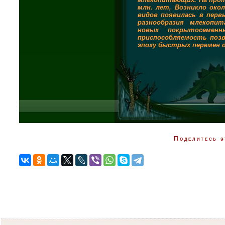
млн. лет, Возникло око
видов появилась в первы
разнообразия млекопи
новых покрытосеменн
приспособляемость поз
эпоху быстрых перемен 
Поделитесь э