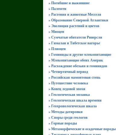
» Погибшие и выжившие
» Палеоген
» Растения и животные Месселя
» Образование Северной Атлантики
» Эволюция растений и цветов
» Миоцен
» Сумчатые обитатели Риверсли
» Гималаи и Тибетское нагорье
» Плиоцен
» Гоминиды и другие млекопитающие
» Млекопитающие обеих Америк
» Расхождение обезьян и гоминидов
» Четвертичный период
» Российская мамонтовая степь
» Путешествие человека
» Конец ледовой эпохи
» Геологическая мозаика
» Геологическая шкала времени
» Геохронологическая шкала
» Методы датировки
» Споры среди геологов
» Горные породы
» Метаморфические и осадочные породы
» Тектоника литосферных плит