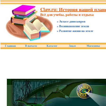
Claw.ru: История нашей плане
Всё для учебы, работы и отдыха
» Атласе динозавров
» Возникновение земли
» Развитие жизни на земле
Главная
В начало
Каталог
Заказ
Магазины