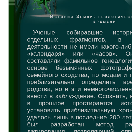
История Земли: геологичес
времени
Ученые, собиравшие исто
отдельных фрагментов, в 
деятельности не имели какого-либ
«календаря» или «часов». 
составляли фамильное генеалоги
основе безымянных фотограф
семейного сходства, по модам и 
приблизительно определить в
родства, но и эти немногочислен
ввести в заблуждение. Осознать, 
в прошлое простирается ис
установить приблизительную хро
удалось лишь в последние 200 лет
был разработан метод ради
датирования, позволяющий опр