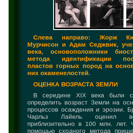
Слева направо: Жорж Кю
Мурчисон и Адам Седжвик, уче
века, основоположники биос
метода идентификации пос
пластов горных пород на осно
них окаменелостей.
ОЦЕНКА ВОЗРАСТА ЗЕМЛИ
В середине XIX века были с
определить возраст Земли на осн
процессов осаждения и эрозии. Б
Чарльз Лайель оценил в
приблизительно в 100 млн. лет. 
помощью сходного метода прише