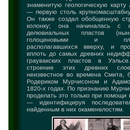
знаменитую геологическую карту 
— первую столь крупномасштабну
Он также создал обобщенную ст
колонку; она начиналась с 
делювиальных пластов (ны
голоценовыми и плейст
располагавшихся вверху, и про
вплоть до самых древних недиф
граувакских пластов в Уэльсе.
строение этих древних слоев
неизвестное во времена Смита, 
Родериком Мурчисоном и Адам
1820-х годах. По признанию Мурчи
проделать это только при помощи
— идентифицируя последовате
найденным в них окаменелостям.